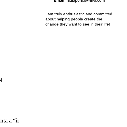
Email
: nidiaponce@live.com
I am truly enthusiastic and committed
about helping people create the
change they want to see in their life!
el
nta a “ir