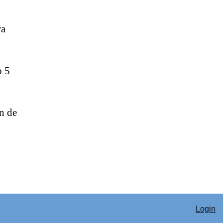
ra
n
o 5
n de
Login